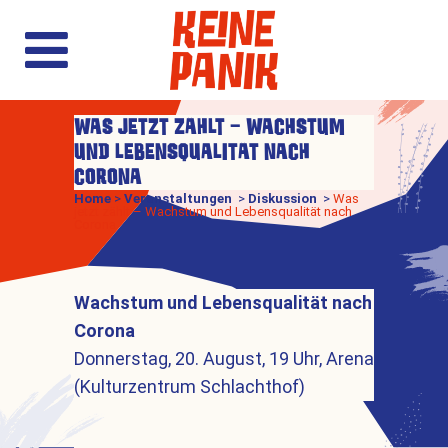
WAS JETZT ZÄHLT – WACHSTUM
UND LEBENSQUALITÄT NACH
CORONA
Home
>
Veranstaltungen
>
Diskussion
>
Was
jetzt zählt – Wachstum und Lebensqualität nach
Corona
Wachstum und Lebensqualität nach
Corona
Donnerstag, 20. August, 19 Uhr, Arena
(Kulturzentrum Schlachthof)